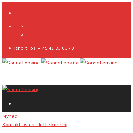
Ring til os:
+ 45 41 90 80 70
Nyhed
Kontakt os om dette køretøj