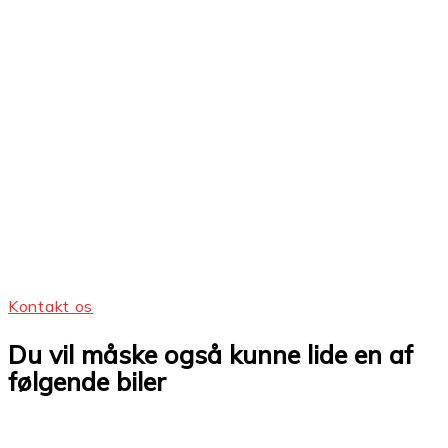
lygter med High Performance, lyspakke, sædevarme, agility
control, alarm, svingbart træk, elektronisk bagklap, el.
sidespejle, bluetooth, Business pakke, dæktrykovervågning,
bak- og sidespejle med auto. nedblænding, fuldautomatisk
klimaanlæg, 3-zone, automatisk børnesæderegistrering,
ikke ryger, service ok.
Lyder denne bil som noget for dig? Så kontakt os nemt ved
at trykke på kontaktformularen ved siden af, eller ring til
os på + 45 41 90 80 70.
Kontakt os
Du vil måske også kunne lide en af
følgende biler