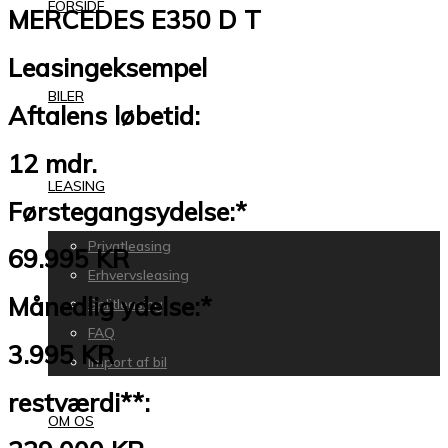
FORSIDE
MERCEDES E350 D T
Leasingeksempel
BILER
Aftalens løbetid:
12 mdr.
LEASING
Førstegangsydelse:*
Privatleasing
69.995 KR
Erhvervsleasing
Månedlig ydelse:*
Splitleasing
FAQ
3.995 KR
Import af bil
restværdi**:
OM OS