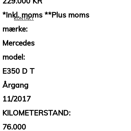
229.000 KR
*Inkl. moms **Plus moms
KONTAKT
mærke:
Mercedes
model:
E350 D T
Årgang
11/2017
KILOMETERSTAND:
76.000